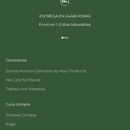
ENTREGA EN 24/48 HORAS
Envío en 1-2 días laborables.
Ir al artículo 1
Ir al artículo 2
Ir al artículo 3
Ir al artículo 4
Conócenos
Somos Horeca Collection by Maxi Products
We Care for Planet
Trabaja con Nosotros
Guia compra
Proceso Compra
Pago