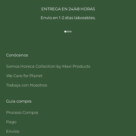
ENTREGA EN 24/48 HORAS
Envío en 1-2 días laborables.
Ir al artículo 1
Ir al artículo 2
Ir al artículo 3
Ir al artículo 4
Conócenos
Somos Horeca Collection by Maxi Products
We Care for Planet
Trabaja con Nosotros
Guia compra
Proceso Compra
Pago
Envíos