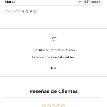
Marca
Maxi Products
COMPARTIR
ENTREGA EN 24/48 HORAS
Envío en 1-2 días laborables.
Ir al artículo 1
Ir al artículo 2
Ir al artículo 3
Ir al artículo 4
Reseñas de Clientes