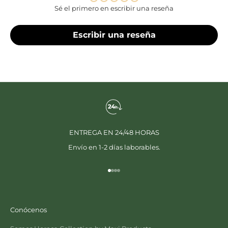
Sé el primero en escribir una reseña
Escribir una reseña
ENTREGA EN 24/48 HORAS
Envío en 1-2 días laborables.
Ir al artículo 1
Ir al artículo 2
Ir al artículo 3
Ir al artículo 4
Conócenos