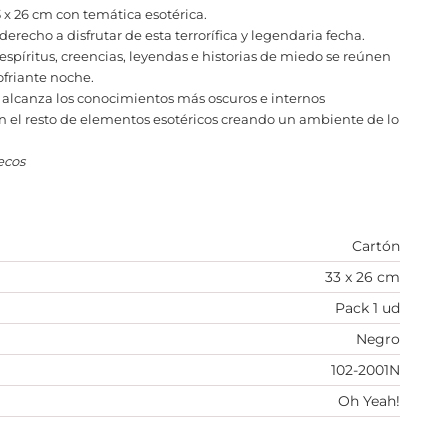
 x 26 cm con temática esotérica.
erecho a disfrutar de esta terrorífica y legendaria fecha.
espíritus, creencias, leyendas e historias de miedo se reúnen
ofriante noche.
y alcanza los conocimientos más oscuros e internos
n el resto de elementos esotéricos creando un ambiente de lo
ecos
Cartón
33 x 26 cm
Pack 1 ud
Negro
102-2001N
Oh Yeah!