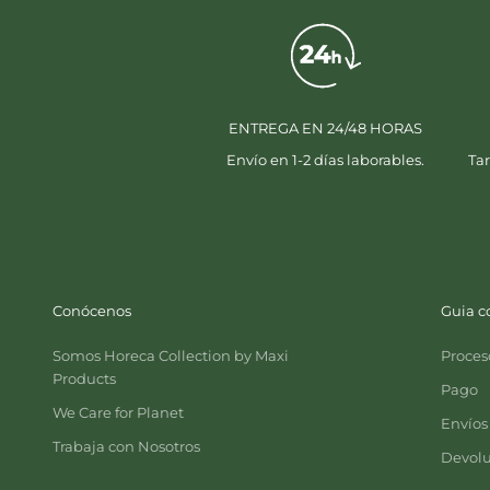
ENTREGA EN 24/48 HORAS
Envío en 1-2 días laborables.
Tar
Conócenos
Guia 
Somos Horeca Collection by Maxi
Proces
Products
Pago
We Care for Planet
Envíos
Trabaja con Nosotros
Devolu