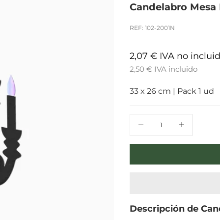
Candelabro Mesa E
REF: 102-2001N
2,07 € IVA no inclui
2,50 € IVA incluido
33 x 26 cm
|
Pack 1 ud
Reducir cantidad
Reducir cantid
Descripción de
Cand