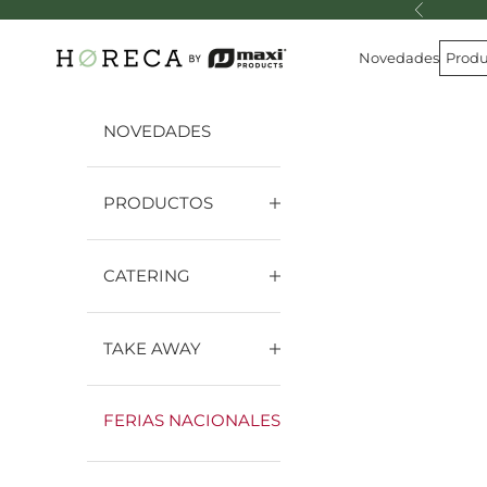
Ir al contenido
Anterior
Horeca Collection by Maxi Products
Novedades
Produ
NOVEDADES
PRODUCTOS
CATERING
TAKE AWAY
FERIAS NACIONALES