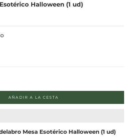
sotérico Halloween (1 ud)
do
ad
AÑADIR A LA CESTA
elabro Mesa Esotérico Halloween (1 ud)