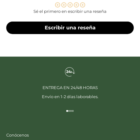
Sé el primero en escribir una reseña
Escribir una reseña
ENTREGA EN 24/48 HORAS
Envío en 1-2 días laborables.
Ir al artículo 1
Ir al artículo 2
Ir al artículo 3
Ir al artículo 4
Conócenos