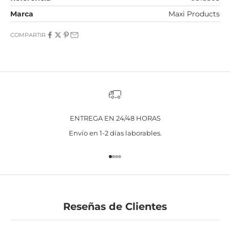
Marca
Maxi Products
COMPARTIR
ENTREGA EN 24/48 HORAS
Envío en 1-2 días laborables.
Ir al artículo 1
Ir al artículo 2
Ir al artículo 3
Ir al artículo 4
Reseñas de Clientes