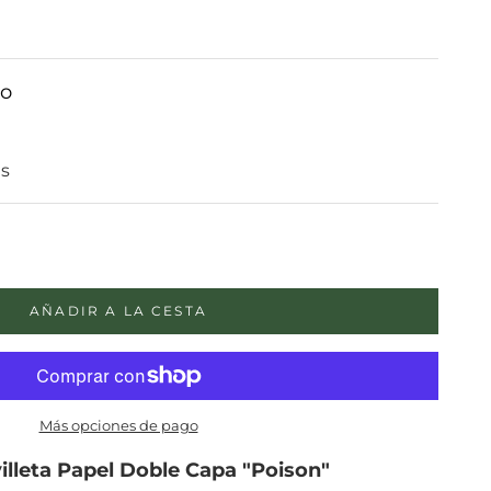
do
ds
ad
AÑADIR A LA CESTA
Más opciones de pago
illeta Papel Doble Capa "Poison"