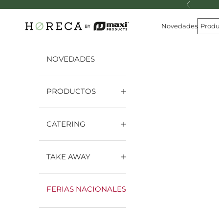
Ir al contenido
Anterior
Horeca Collection by Maxi Products
Novedades
Produ
NOVEDADES
PRODUCTOS
CATERING
TAKE AWAY
FERIAS NACIONALES