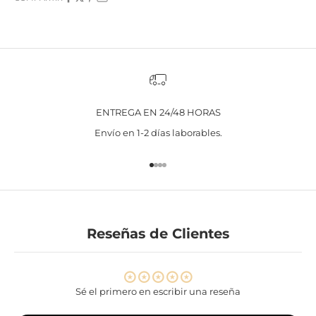
ENTREGA EN 24/48 HORAS
Envío en 1-2 días laborables.
Ir al artículo 1
Ir al artículo 2
Ir al artículo 3
Ir al artículo 4
Reseñas de Clientes
Sé el primero en escribir una reseña